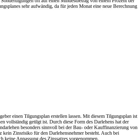
 Sondertilgungen oft auf einen Mindestbetrag von einem Prozent der
ungsplanes sehr aufwändig, da für jeden Monat eine neue Berechnung
eber einen Tilgungsplan erstellen lassen. Mit diesem Tilgungsplan ist
n vollständig getilgt ist. Durch diese Form des Darlehens hat der
endarlehen besonders sinnvoll bei der Bau- oder Kauffinanzierung von
z kein Zinsrisiko für den Darlehensnehmer besteht. Auch bei
 auch keine Anpassung des Zinssatzes vorgenommen.