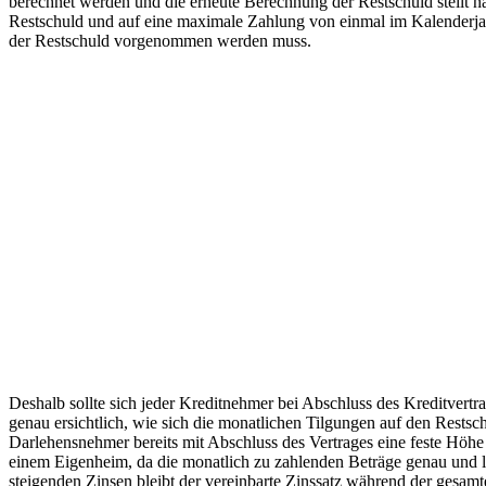
berechnet werden und die erneute Berechnung der Restschuld stellt n
Restschuld und auf eine maximale Zahlung von einmal im Kalenderja
der Restschuld vorgenommen werden muss.
Deshalb sollte sich jeder Kreditnehmer bei Abschluss des Kreditvertr
genau ersichtlich, wie sich die monatlichen Tilgungen auf den Restsc
Darlehensnehmer bereits mit Abschluss des Vertrages eine feste Höhe
einem Eigenheim, da die monatlich zu zahlenden Beträge genau und la
steigenden Zinsen bleibt der vereinbarte Zinssatz während der gesam