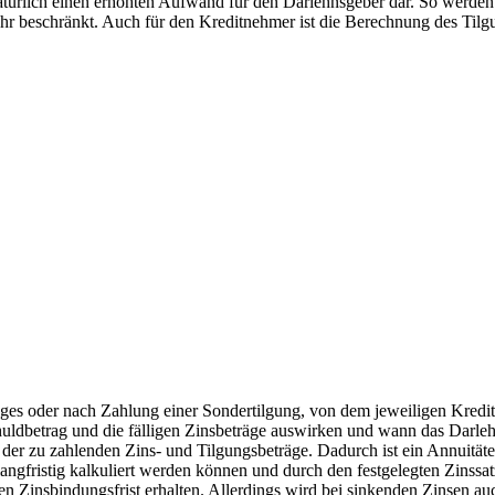
atürlich einen erhöhten Aufwand für den Darlehnsgeber dar. So werden
hr beschränkt. Auch für den Kreditnehmer ist die Berechnung des Tilg
ages oder nach Zahlung einer Sondertilgung, von dem jeweiligen Kreditg
huldbetrag und die fälligen Zinsbeträge auswirken und wann das Darlehe
 der zu zahlenden Zins- und Tilgungsbeträge. Dadurch ist ein Annuität
ngfristig kalkuliert werden können und durch den festgelegten Zinssat
ten Zinsbindungsfrist erhalten. Allerdings wird bei sinkenden Zinsen