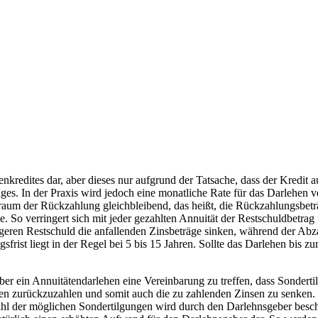
kredites dar, aber dieses nur aufgrund der Tatsache, dass der Kredit au
ges. In der Praxis wird jedoch eine monatliche Rate für das Darlehen v
aum der Rückzahlung gleichbleibend, das heißt, die Rückzahlungsbeträg
. So verringert sich mit jeder gezahlten Annuität der Restschuldbetrag
ingeren Restschuld die anfallenden Zinsbeträge sinken, während der Abza
frist liegt in der Regel bei 5 bis 15 Jahren. Sollte das Darlehen bis zu
über ein Annuitätendarlehen eine Vereinbarung zu treffen, dass Sondert
rlehen zurückzuzahlen und somit auch die zu zahlenden Zinsen zu senke
zahl der möglichen Sondertilgungen wird durch den Darlehnsgeber besch