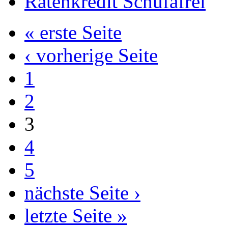
Ratenkredit Schufafrei
« erste Seite
‹ vorherige Seite
1
2
3
4
5
nächste Seite ›
letzte Seite »