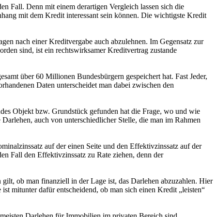
en Fall. Denn mit einem derartigen Vergleich lassen sich die
nhang mit dem Kredit interessant sein können. Die wichtigste Kredit
ragen nach einer Kreditvergabe auch abzulehnen. Im Gegensatz zur
orden sind, ist ein rechtswirksamer Kreditvertrag zustande
gesamt über 60 Millionen Bundesbürgern gespeichert hat. Fast Jeder,
fa vorhandenen Daten unterscheidet man dabei zwischen den
endes Objekt bzw. Grundstück gefunden hat die Frage, wo und wie
 Darlehen, auch von unterschiedlicher Stelle, die man im Rahmen
inalzinssatz auf der einen Seite und den Effektivzinssatz auf der
en Fall den Effektivzinssatz zu Rate ziehen, denn der
gilt, ob man finanziell in der Lage ist, das Darlehen abzuzahlen. Hier
st mitunter dafür entscheidend, ob man sich einen Kredit „leisten“
 meisten Darlehen für Immobilien im privaten Bereich sind