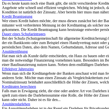
Da es heute kaum noch eine Bank gibt, die nicht verschiedene Kredite 
Angebote sehr schnell und effizient vergleichen. Wichtig ist jedoch,
Kondition ist natürlich der Zinssatz. Aber bereits hier muss man näher.
Kredit Beantragung
Wer einen Kredit haben möchte, der muss diesen zunächst bei der Ba
mitunter weit verbreiteten Meinung ist der Kreditantrag als solcher n
gekommen. Die Kredit Beantragung kann heutzutage entweder persö
Dauer eines Schufaeintrages
Bei der Schufa (Schutzgemeinschaft für allgemeine Kreditsicherung) 
der ein Bankkonto oder zum Beispiel einen Handyvertrag nutzt oder ge
persönlichen Daten, also dem Namen, Geburtsdatum, Adresse und Gebu
Anuitätentilgung
Hat man sich als Kunde dafür entschieden, ein Haus zu bauen oder e
man die notwendige Finanzierung vornehmen kann. Besonders im Berei
einer Baufinanzierung nutzen kann. Neben dem endfälligen Darlehen a
Effektiver Jahreszins
Wenn man sich die Kreditangebote der Banken anschaut wird man fests
anderen Seite. Möchte man einen Zinssatz als Vergleichskriterium zwi
Nominalzinssatz beinhaltet ausschließlich die Höhe der Zinsen, welch
Kreditraten berechnen
Falls man in Erwägung zieht, die eine oder andere Art von Darlehen in
spielt zum einen die Darlehenssumme eine Rolle, die Höhe der Zinsen,
kann oder nicht. Daher ist es für den...
Anuitätendarlehen
Ein Annuitätendarlehen ist in der Regel ein Darlehen für Privatkunde