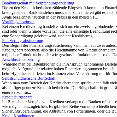
Bankbürgschaft mit Verpfändungserklärung
Die zu den Kreditsicherheiten zählende Bürgschaft kommt im Finanzbe
kreditgebenden Bank einstehen muss, und zum anderen gibt es auch B
Avale bezeichnet, tauchen in der Praxis in den meisten F...
Vorfälligkeitszinsen
Bei einem Kreditvertrag handelt es sich um ein zweiseitig bindendes
sind oder wenn Gründe vorliegen, die eine einseitige Beendigung recht
eine Sondertilgung geleistet wird, und der Kreditbetrag...
Finazierungsabsicherung
Den Begriff der Finanzierungsabsicherung kann man auf zwei untersch
Kreditgebers bedeuten, also die Hereinnahme von Kreditsicherheiten.
möglicher Gründe nicht mehr wie gewünscht funktioniert, also die Dar
Anschlussfinanzierung
Während man bei Ratenkrediten die in Anspruch genommene Darlehens
möglich. Aufgrund der relative hohen Finanzierungssummen braucht m
beim Hypothekendarlehen im Rahmen einer Vereinbarung nur für fünf
Selbstschuldnerische Bürgschaft
Wenn man vom Bereich der Kreditsicherheiten spricht, dann fällt vi
als häufiger genutzte Kreditsicherheit ein. Die Bürgschaft tritt grun
einer Person für...
Kredit Bürgschaft
Im Bereich der Vergabe von Krediten verlangen die Banken oftmals ein
wie möglich auszugleichen. Es gibt eine Reihe von unterschiedliche
Sicherungsübereignung, die Abtretung von Forderungen, oder die Bür
Kredit Konditionen