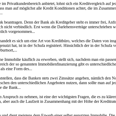
im Privatkundenbereich anbietet, lohnt sich ein Kreditvergleich auf jed
 dass man auf möglichst alle Kredit Konditionen achtet, die im Zusamme
..
nk beantragen. Denn der Bank als Kreditgeber steht es immer frei, Anf
och nicht verbindlich. Erst wenn die Darlehensverträge unterschrieben w
nlich vorgenommen...
handelt es sich um eine Art von Kreditbüro, welches die Daten von ins
nutzt hat, ist in der Schufa registriert. Hinsichtlich der in der Schu
rtsort,...
ine Immobilie käuflich zu erwerben, stellt sich, nachdem man ein pass
ch der so genannten Immobilienfinanzierung gibt es unterschiedliche
ls eine Form des...
tellen, dass die Banken stets zwei Zinssätze angeben, nämlich den Nom
schen den unterschiedlichen Angeboten nutzen, dann sollte man auf jed
e die Bank...
 Anspruch zu nehmen, ist eine der wichtigsten Fragen, die es zu klären 
 aber auch die Laufzeit in Zusammenhang mit der Höhe der Kreditrate i
n und dient meistens dem Erwerb einer selbst genutzten Immobilie. Die