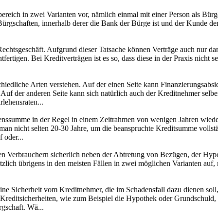
reich in zwei Varianten vor, nämlich einmal mit einer Person als Bürg
ürgschaften, innerhalb derer die Bank der Bürge ist und der Kunde de
 Rechtsgeschäft. Aufgrund dieser Tatsache können Verträge auch nur da
fertigen. Bei Kreditverträgen ist es so, dass diese in der Praxis nicht
iedliche Arten verstehen. Auf der einen Seite kann Finanzierungsabsic
 Auf der anderen Seite kann sich natürlich auch der Kreditnehmer selb
lehensraten...
summe in der Regel in einem Zeitrahmen von wenigen Jahren wieder z
an nicht selten 20-30 Jahre, um die beanspruchte Kreditsumme vollstä
 oder...
elen Verbrauchern sicherlich neben der Abtretung von Bezügen, der Hy
dsätzlich übrigens in den meisten Fällen in zwei möglichen Varianten a
e Sicherheit vom Kreditnehmer, die im Schadensfall dazu dienen soll, 
n Kreditsicherheiten, wie zum Beispiel die Hypothek oder Grundschuld,
gschaft. Wä...